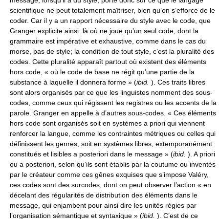
message, lorsqu’il a du style, porte donc sur ce que le langage
scientifique ne peut totalement maîtriser, bien qu’on s’efforce de le
coder. Car il y a un rapport nécessaire du style avec le code, que
Granger explicite ainsi: là où ne joue qu’un seul code, dont la
grammaire est impérative et exhaustive, comme dans le cas du
morse, pas de style; la condition de tout style, c’est la pluralité des
codes. Cette pluralité apparaît partout où existent des éléments
hors code, « où le code de base ne régit qu’une partie de la
substance à laquelle il donnera forme » (
ibid.
). Ces traits libres
sont alors organisés par ce que les linguistes nomment des sous-
codes, comme ceux qui régissent les registres ou les accents de la
parole. Granger en appelle à d’autres sous-codes. « Ces éléments
hors code sont organisés soit en systèmes a priori qui viennent
renforcer la langue, comme les contraintes métriques ou celles qui
définissent les genres, soit en systèmes libres, extemporanément
constitués et lisibles a posteriori dans le message » (
ibid.
). A priori
ou a posteriori, selon qu’ils sont établis par la coutume ou inventés
par le créateur comme ces gênes exquises que s’impose Valéry,
ces codes sont des surcodes, dont on peut observer l’action « en
décelant des régularités de distribution des éléments dans le
message, qui enjambent pour ainsi dire les unités régies par
l’organisation sémantique et syntaxique » (
ibid.
). C’est de ce