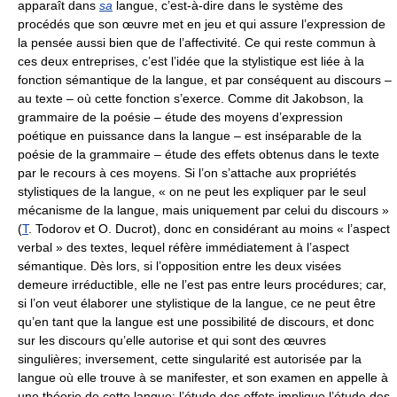
apparaît dans
sa
langue, c’est-à-dire dans le système des
procédés que son œuvre met en jeu et qui assure l’expression de
la pensée aussi bien que de l’affectivité. Ce qui reste commun à
ces deux entreprises, c’est l’idée que la stylistique est liée à la
fonction sémantique de la langue, et par conséquent au discours –
au texte – où cette fonction s’exerce. Comme dit Jakobson, la
grammaire de la poésie – étude des moyens d’expression
poétique en puissance dans la langue – est inséparable de la
poésie de la grammaire – étude des effets obtenus dans le texte
par le recours à ces moyens. Si l’on s’attache aux propriétés
stylistiques de la langue, « on ne peut les expliquer par le seul
mécanisme de la langue, mais uniquement par celui du discours »
(
T
. Todorov et O. Ducrot), donc en considérant au moins « l’aspect
verbal » des textes, lequel réfère immédiatement à l’aspect
sémantique. Dès lors, si l’opposition entre les deux visées
demeure irréductible, elle ne l’est pas entre leurs procédures; car,
si l’on veut élaborer une stylistique de la langue, ce ne peut être
qu’en tant que la langue est une possibilité de discours, et donc
sur les discours qu’elle autorise et qui sont des œuvres
singulières; inversement, cette singularité est autorisée par la
langue où elle trouve à se manifester, et son examen en appelle à
une théorie de cette langue: l’étude des effets implique l’étude des