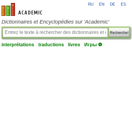
RU
EN
DE
ES
fr-academic.com
Dictionnaires et Encyclopédies sur 'Academic'
Recherche!
interprétations
traductions
livres
Игры ⚽