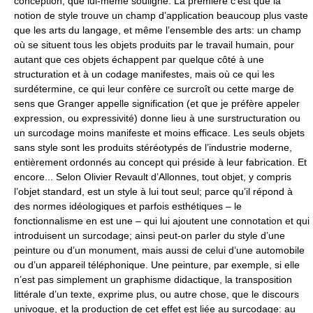
conception, que lui-même souligne. La première c’est que la
notion de style trouve un champ d’application beaucoup plus vaste
que les arts du langage, et même l’ensemble des arts: un champ
où se situent tous les objets produits par le travail humain, pour
autant que ces objets échappent par quelque côté à une
structuration et à un codage manifestes, mais où ce qui les
surdétermine, ce qui leur confère ce surcroît ou cette marge de
sens que Granger appelle signification (et que je préfère appeler
expression, ou expressivité) donne lieu à une surstructuration ou
un surcodage moins manifeste et moins efficace. Les seuls objets
sans style sont les produits stéréotypés de l’industrie moderne,
entièrement ordonnés au concept qui préside à leur fabrication. Et
encore... Selon Olivier Revault d’Allonnes, tout objet, y compris
l’objet standard, est un style à lui tout seul; parce qu’il répond à
des normes idéologiques et parfois esthétiques – le
fonctionnalisme en est une – qui lui ajoutent une connotation et qui
introduisent un surcodage; ainsi peut-on parler du style d’une
peinture ou d’un monument, mais aussi de celui d’une automobile
ou d’un appareil téléphonique. Une peinture, par exemple, si elle
n’est pas simplement un graphisme didactique, la transposition
littérale d’un texte, exprime plus, ou autre chose, que le discours
univoque, et la production de cet effet est liée au surcodage: au