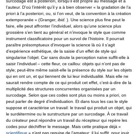
surcodage est a posteriori, lorsqu’il est propre au message et à
l’auteur. D’où l’intérêt qu’il y a à bien observer « la gradation de l’a
priori à l’a posteriori, ou, si l’on veut, de la convention à la création
extemporanée » (Granger,
ibid.
). Une science plus fine peut le
faire, elle peut affronter l’individuel, alors qu’une science plus
grossière s’en tient au général et n’invoque le style que comme
instrument classificatoire pour un survol de l’histoire. Il pourrait
paraître présomptueux d’invoquer la science là où il s’agit
d’expérience esthétique, de la saisie d’un effet de style qui
singularise l’objet. Car sans doute la perception naïve suffit-elle à
saisir l’individuel – cette fleur, ce caillou: objets qui n’ont pas de
style; peut-être même saisit-elle la présence du style sur les objets
qui en ont un, et qui tiennent de lui leur individualité. Mais elle ne
saurait rendre compte de ce qui produit cet effet, c’est-à-dire de la
multiplicité des structures concurrentes organisées par un
surcodage. Selon que ces codes sont plus ou moins a priori, on
peut parler de degré d’individuation. Et dans tous les cas le style
suppose et caractérise un travail: le travail qui produit un objet, qui
le surdétermine ou le surstructure par un surcodage. À ce travail
du créateur peut répondre un travail du récepteur qui repère les
codes pour déchiffrer le message. Mais cette pratique déjà «
scientifique
» n’est pas requise de l’amateur: il lui suffit, pour jouir